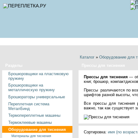
Каталог
»
Оборудование для т
Разделы
Прессы для тиснения
Брошюровщики на пластиковую
Прессы для тиснения
— об
пружину
книг, брошюр, компактдисков
Брошюровщики на
металлическую пружину
Прессы различаются по воз
шрифтов разной высоты, что
Брошюраторы универсальные
Все прессы для тиснения
Переплетная система
важно, так как существует 
МеталБинд
Термопереплетные машины
Термоклеевые машины
Оборудование для тиснения
Сортировка:
имя (по возрас
Материалы для тиснения