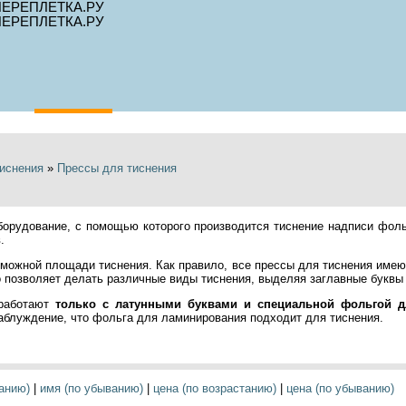
Главная
Корзина
Оформить
Вход
иснения
»
Прессы для тиснения
орудование, с помощью которого производится тиснение надписи фоль
.
можной площади тиснения. Как правило, все прессы для тиснения име
 позволяет делать различные виды тиснения, выделяя заглавные буквы
 работают
только с латунными буквами и специальной фольгой д
заблуждение, что фольга для ламинирования подходит для тиснения.
танию)
|
имя (по убыванию)
|
цена (по возрастанию)
|
цена (по убыванию)