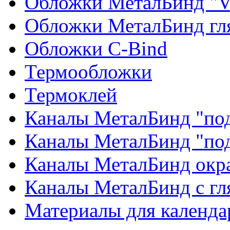
Обложки МеталБинд "V
Обложки МеталБинд гл
Обложки C-Bind
Термообложки
Термоклей
Каналы МеталБинд "под
Каналы МеталБинд "по
Каналы МеталБинд окр
Каналы МеталБинд с г
Материалы для календа