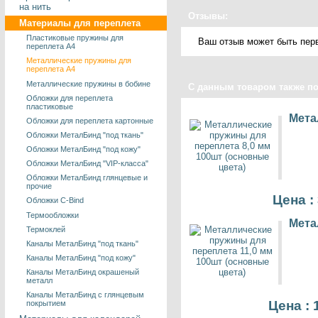
на нить
Отзывы:
Материалы для переплета
Пластиковые пружины для
Ваш отзыв может быть пер
переплета А4
Металлические пружины для
переплета А4
Металлические пружины в бобине
С данным товаром также п
Обложки для переплета
пластиковые
Мета
Обложки для переплета картонные
Обложки МеталБинд "под ткань"
Обложки МеталБинд "под кожу"
Обложки МеталБинд "VIP-класса"
Обложки МеталБинд глянцевые и
прочие
Цена :
Обложки C-Bind
Термообложки
Мета
Термоклей
Каналы МеталБинд "под ткань"
Каналы МеталБинд "под кожу"
Каналы МеталБинд окрашеный
металл
Каналы МеталБинд с глянцевым
Цена : 
покрытием