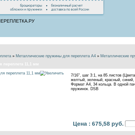
Главная
Корзина
Оформить
Вход
еплета
»
Металлические пружины для переплета А4
»
Металлические пр
 переплета 11,1 мм
7/16", шаг 3:1, на 85 листов (Цвет
желтый, зеленый, красный, синий, 
Формат А4, 34 кольца. В одной па
пружинок. DSB
Цена : 675,58 руб.