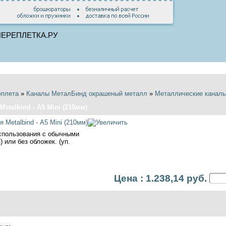
Главная
Корзина
Оформить
Вход
еплета
»
Каналы МеталБинд окрашеный металл
»
Металлические каналы 
etalbind - А5 Mini (210мм)
использования с обычными
) или без обложек. (уп.
Цена : 1.238,14 руб.