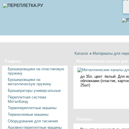
Каталог
»
Материалы для пер
Разделы
Металлические каналы для M
Брошюровщики на пластиковую
пружину
до 35л, цвет: белый. Для 
Брошюровщики на
обложками (пластик, картон
металлическую пружину
25шт)
Брошюраторы универсальные
Переплетная система
МеталБинд
Термопереплетные машины
Термоклеевые машины
Отзывы:
Оборудование для тиснения
Архивно-переплетные машины