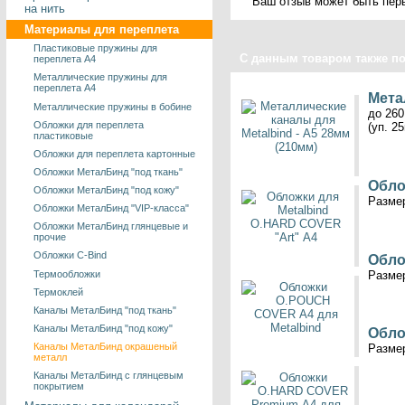
Ваш отзыв может быть пер
на нить
Материалы для переплета
Пластиковые пружины для
С данным товаром также п
переплета А4
Металлические пружины для
переплета А4
Мета
Металлические пружины в бобине
до 260
Обложки для переплета
(уп. 2
пластиковые
Обложки для переплета картонные
Обложки МеталБинд "под ткань"
Обло
Обложки МеталБинд "под кожу"
Размер
Обложки МеталБинд "VIP-класса"
Обложки МеталБинд глянцевые и
прочие
Обложки C-Bind
Обло
Термообложки
Размер
Термоклей
Каналы МеталБинд "под ткань"
Каналы МеталБинд "под кожу"
Обло
Каналы МеталБинд окрашеный
Размер
металл
Каналы МеталБинд с глянцевым
покрытием