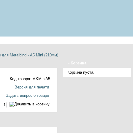
для Metalbind - А5 Mini (210мм)
»
Корзина
Корзина пуста.
Код товара: MKMiniA5
Версия для печати
Задать вопрос о товаре