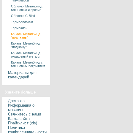
"VIP-класса"
Обложки МеталБинд
глянцевые и прочие
Обложки C-Bind
Термообложки
Термоклей
Каналы МеталБинд
"под ткань"
Каналы МеталБинд
"под кожу"
Каналы МеталБинд
окрашеный металл
Каналы МеталБинд с
глянцевым покрытием
Материалы для
календарей
Узнайте больше
Доставка
Информация о
магазине
Свяжитесь с нами
Карта сайта
Прайс-лист (xls)
Политика
конфиденциальности