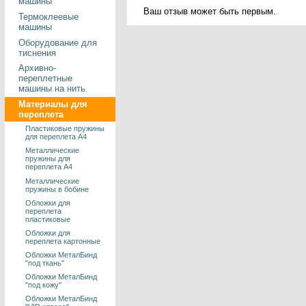
машины
Ваш отзыв может быть первым.
Термоклеевые
машины
Оборудование для
тиснения
Архивно-
переплетные
машины на нить
Материалы для
переплета
Пластиковые пружины
для переплета А4
Металлические
пружины для
переплета А4
Металлические
пружины в бобине
Обложки для
переплета
пластиковые
Обложки для
переплета картонные
Обложки МеталБинд
"под ткань"
Обложки МеталБинд
"под кожу"
Обложки МеталБинд