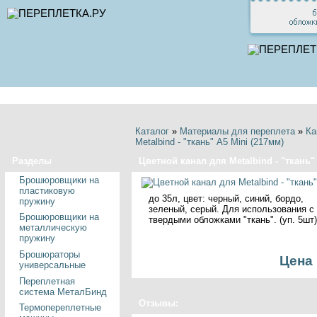
Главная
Корз
Каталог
»
Материалы для переплета
»
Ка
Metalbind - "ткань" А5 Mini (217мм)
Разделы
Цветной канал для Metalbind - "ткань"
Брошюровщики на
пластиковую
до 35л, цвет: черный, синий, бордо,
пружину
зеленый, серый. Для использования с
Брошюровщики на
твердыми обложками "ткань". (уп. 5шт)
металлическую
пружину
Брошюраторы
Цена 
универсальные
Переплетная
система МеталБинд
Отзывы:
Термопереплетные