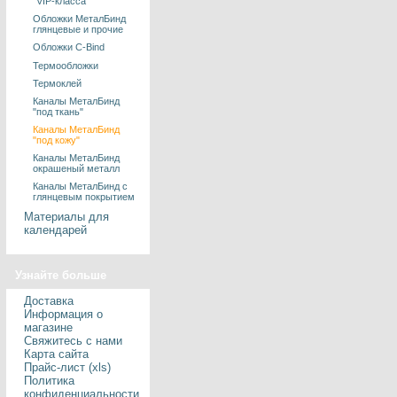
"VIP-класса"
Обложки МеталБинд
глянцевые и прочие
Обложки C-Bind
Термообложки
Термоклей
Каналы МеталБинд
"под ткань"
Каналы МеталБинд
"под кожу"
Каналы МеталБинд
окрашеный металл
Каналы МеталБинд с
глянцевым покрытием
Материалы для
календарей
Узнайте больше
Доставка
Информация о
магазине
Свяжитесь с нами
Карта сайта
Прайс-лист (xls)
Политика
конфиденциальности