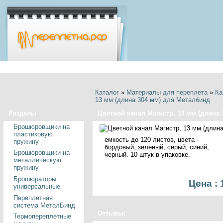
Главная
Корз
Каталог
»
Материалы для переплета
»
Ка
13 мм (длина 304 мм) для Металбинд
Разделы
Цветной канал Магистр, 13 мм (длина
Брошюровщики на
пластиковую
емкость до 120 листов, цвета -
пружину
бордовый, зеленый, серый, синий,
Брошюровщики на
черный. 10 штук в упаковке.
металлическую
пружину
Брошюраторы
Цена : 
универсальные
Переплетная
система МеталБинд
Отзывы:
Термопереплетные