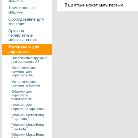
машины
Ваш отзыв может быть первым.
Термоклеевые
машины
Оборудование для
тиснения
Архивно-
переплетные
машины на нить
Материалы для
переплета
Пластиковые пружины
для переплета А4
Металлические
пружины для
переплета А4
Металлические
пружины в бобине
Обложки для
переплета
пластиковые
Обложки для
переплета картонные
Обложки МеталБинд
"под ткань"
Обложки МеталБинд
"под кожу"
Обложки МеталБинд